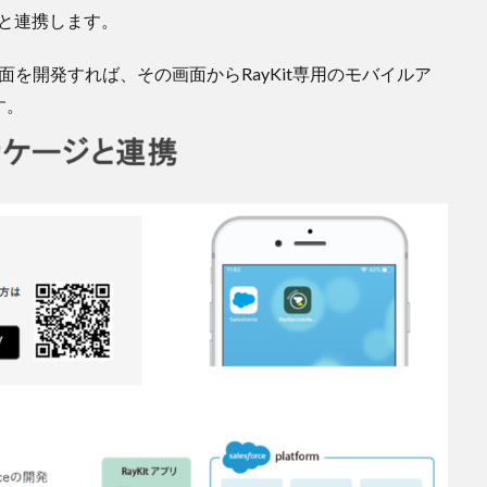
ceと連携します。
り画面を開発すれば、その画面からRayKit専用のモバイルア
す。