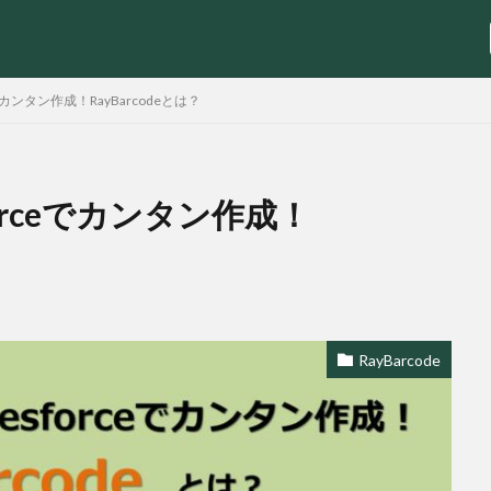
でカンタン作成！RayBarcodeとは？
orceでカンタン作成！
検索
RayBarcode