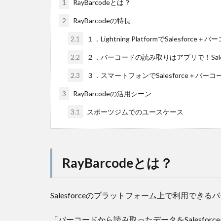
1
RayBarcodeとは？
2
RayBarcodeの特長
2.1
１．Lightning PlatformでSalesfor
2.2
２．バーコードの読み取りはアプリで！Sales
2.3
３．スマートフォンでSalesforce＋バー
3
RayBarcodeの活用シーン
3.1
スポーツジムでのユースケース
RayBarcodeとは？
Salesforceのプラットフォーム上で利用で
「バーコードから読み取ったデータをSalesforc