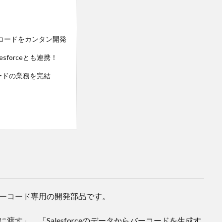
ce＋バーコードをカンタン開発
forceとも連携！
コードの業務を完結
きるバーコード専用の開発部品です。
eに渡す」、「Salesforceのデータからバーコードを生成す