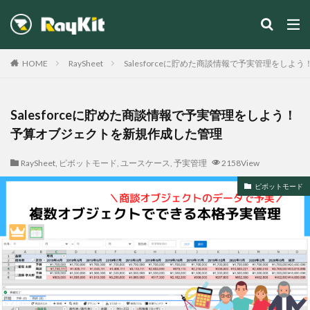
カテゴリー
HOME
RaySheet
Salesforceに貯めた商談情報で予実管理をし
Salesforceに貯めた商談情報で予実管理をしよう！
予算オブジェクトを新規作成した管理
検索
RaySheet
,
ピボットモード
,
ユースケース
,
予実管理
2158View
ピボットモード