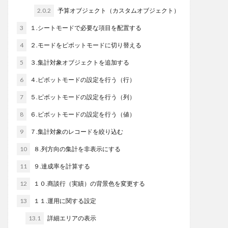
2.0.2
予算オブジェクト（カスタムオブジェクト）
3
１.シートモードで必要な項目を配置する
4
２.モードをピボットモードに切り替える
5
３.集計対象オブジェクトを追加する
6
４.ピボットモードの設定を行う（行）
7
５.ピボットモードの設定を行う（列）
8
６.ピボットモードの設定を行う（値）
9
７.集計対象のレコードを絞り込む
10
８.列方向の集計を非表示にする
11
９.達成率を計算する
12
１０.商談行（実績）の背景色を変更する
13
１１.運用に関する設定
13.1
詳細エリアの表示