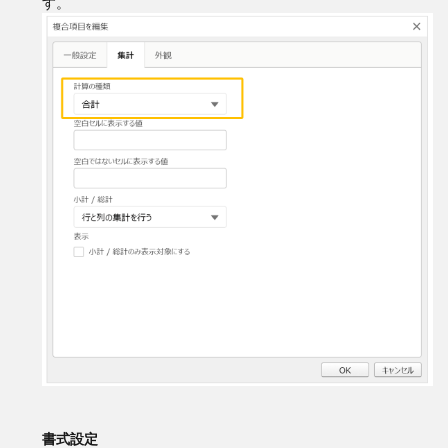
す。
書式設定