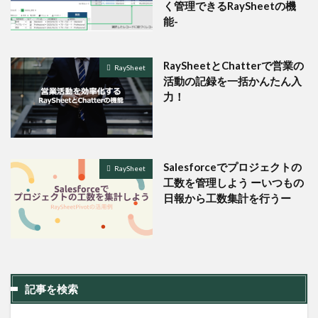
く管理できるRaySheetの機
能-
RaySheetとChatterで営業の
RaySheet
活動の記録を一括かんたん入
力！
Salesforceでプロジェクトの
RaySheet
工数を管理しよう ーいつもの
日報から工数集計を行うー
記事を検索