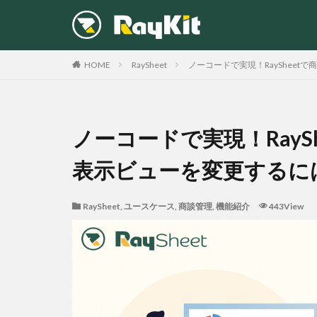
カテゴリー
HOME
RaySheet
ノーコードで実現！RayShee
ノーコードで実現！RayS
表示ビューを変更するに
RaySheet
,
ユースケース
,
商談管理
,
機能紹介
443View