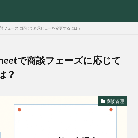
tで商談フェーズに応じて表示ビューを変更するには？
heetで商談フェーズに応じて
検索
は？
商談管理