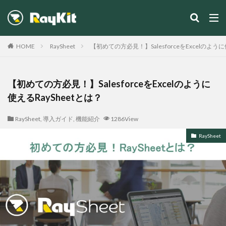
カテゴリー
HOME
RaySheet
【初めての方必見！】SalesforceをExcelのように
【初めての方必見！】SalesforceをExcelのように
使えるRaySheetとは？
検索
RaySheet
,
導入ガイド
,
機能紹介
1286View
RaySheet