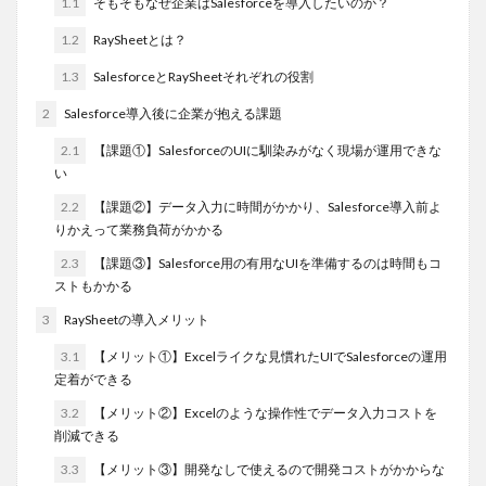
1.1
そもそもなぜ企業はSalesforceを導入したいのか？
1.2
RaySheetとは？
1.3
SalesforceとRaySheetそれぞれの役割
2
Salesforce導入後に企業が抱える課題
2.1
【課題①】SalesforceのUIに馴染みがなく現場が運用できな
い
2.2
【課題②】データ入力に時間がかかり、Salesforce導入前よ
りかえって業務負荷がかかる
2.3
【課題③】Salesforce用の有用なUIを準備するのは時間もコ
ストもかかる
3
RaySheetの導入メリット
3.1
【メリット①】Excelライクな見慣れたUIでSalesforceの運用
定着ができる
3.2
【メリット②】Excelのような操作性でデータ入力コストを
削減できる
3.3
【メリット③】開発なしで使えるので開発コストがかからな