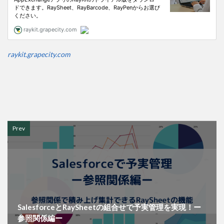
raykit.grapecity.com
Prev
SalesforceとRaySheetの組合せで予実管理を実現！ー
参照関係編ー