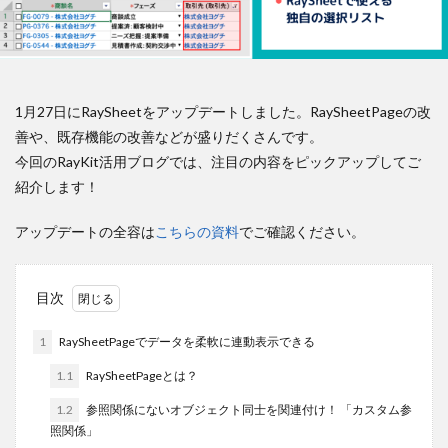
1月27日にRaySheetをアップデートしました。RaySheetPageの改
善や、既存機能の改善などが盛りだくさんです。
今回のRayKit活用ブログでは、注目の内容をピックアップしてご
紹介します！
アップデートの全容は
こちらの資料
でご確認ください。
目次
1
RaySheetPageでデータを柔軟に連動表示できる
1.1
RaySheetPageとは？
1.2
参照関係にないオブジェクト同士を関連付け！ 「カスタム参
照関係」