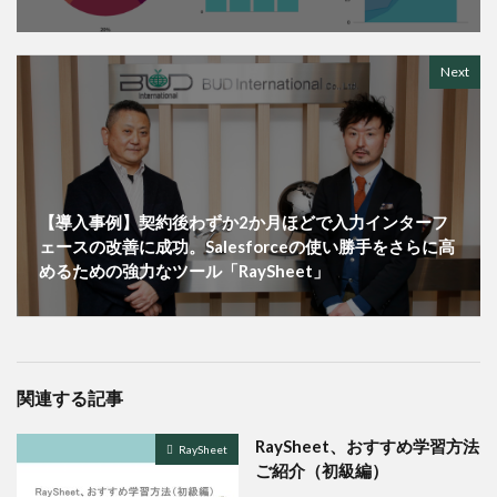
Next
【導入事例】契約後わずか2か月ほどで入力インターフ
ェースの改善に成功。Salesforceの使い勝手をさらに高
めるための強力なツール「RaySheet」
関連する記事
RaySheet、おすすめ学習方法
RaySheet
ご紹介（初級編）